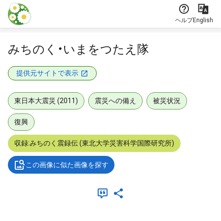
本文に飛ぶ
ヘルプ
English
みちのく・いまをつたえ隊
提供元サイトで表示
東日本大震災 (2011)
震災への備え
被災状況
復興
収録:みちのく震録伝 (東北大学災害科学国際研究所)
この画像に似た画像を探す