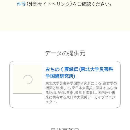
件等
（外部サイトへリンク）をご確認ください。
データの提供元
みちのく震録伝 (東北大学災害科
学国際研究所)
東北大学災害科学国際研究所による、産官学の
機関と連携して、東日本大震災に関するあらゆ
る記憶、記録、事例、知見を収集し、国内外や未
来に共有する東日本大震災アーカイブプロジ
ェクト。