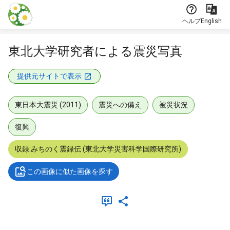
本文に飛ぶ
ヘルプ
English
東北大学研究者による震災写真
提供元サイトで表示
東日本大震災 (2011)
震災への備え
被災状況
復興
収録:みちのく震録伝 (東北大学災害科学国際研究所)
この画像に似た画像を探す