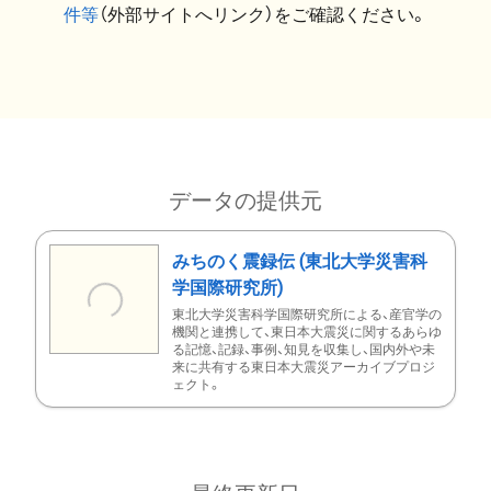
件等
（外部サイトへリンク）をご確認ください。
データの提供元
みちのく震録伝 (東北大学災害科
学国際研究所)
東北大学災害科学国際研究所による、産官学の
機関と連携して、東日本大震災に関するあらゆ
る記憶、記録、事例、知見を収集し、国内外や未
来に共有する東日本大震災アーカイブプロジ
ェクト。