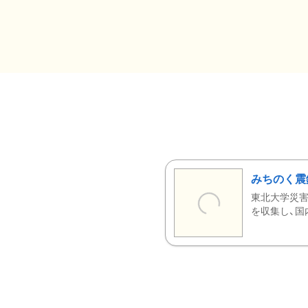
みちのく震
東北大学災害
を収集し、国