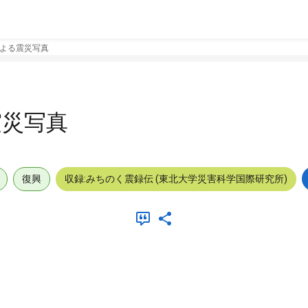
よる震災写真
震災写真
復興
収録:みちのく震録伝 (東北大学災害科学国際研究所)