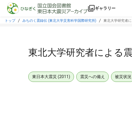
本文に飛ぶ
ギャラリー
トップ
みちのく震録伝 (東北大学災害科学国際研究所)
東北大学研究者に
東北大学研究者による
東日本大震災 (2011)
震災への備え
被災状況
メタデータ