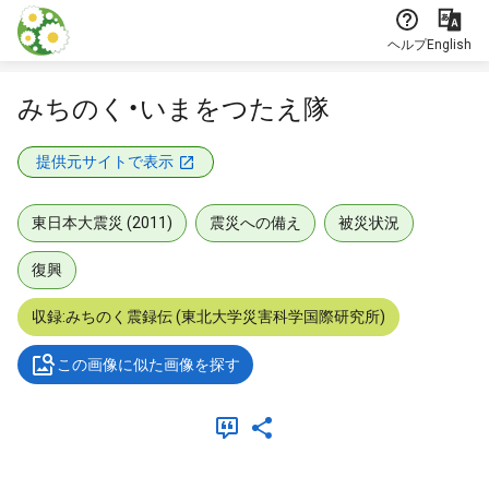
本文に飛ぶ
ヘルプ
English
みちのく・いまをつたえ隊
提供元サイトで表示
東日本大震災 (2011)
震災への備え
被災状況
復興
収録:みちのく震録伝 (東北大学災害科学国際研究所)
この画像に似た画像を探す