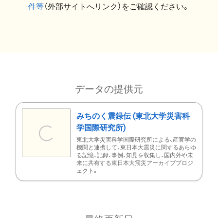
件等
（外部サイトへリンク）をご確認ください。
データの提供元
みちのく震録伝 (東北大学災害科
学国際研究所)
東北大学災害科学国際研究所による、産官学の
機関と連携して、東日本大震災に関するあらゆ
る記憶、記録、事例、知見を収集し、国内外や未
来に共有する東日本大震災アーカイブプロジ
ェクト。