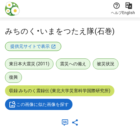
本文に飛ぶ
ヘルプ
English
みちのく・いまをつたえ隊(石巻)
提供元サイトで表示
東日本大震災 (2011)
震災への備え
被災状況
復興
収録:みちのく震録伝 (東北大学災害科学国際研究所)
この画像に似た画像を探す