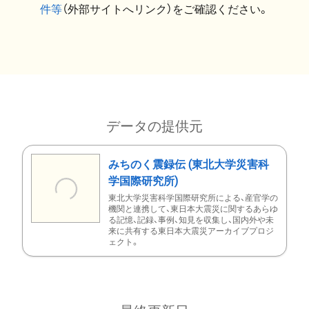
件等
（外部サイトへリンク）をご確認ください。
データの提供元
みちのく震録伝 (東北大学災害科
学国際研究所)
東北大学災害科学国際研究所による、産官学の
機関と連携して、東日本大震災に関するあらゆ
る記憶、記録、事例、知見を収集し、国内外や未
来に共有する東日本大震災アーカイブプロジ
ェクト。