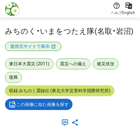
本文に飛ぶ
ヘルプ
English
みちのく・いまをつたえ隊(名取・岩沼)
提供元サイトで表示
東日本大震災 (2011)
震災への備え
被災状況
復興
収録:みちのく震録伝 (東北大学災害科学国際研究所)
この画像に似た画像を探す