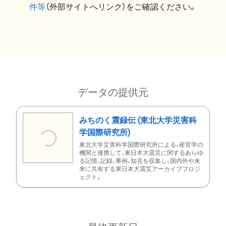
件等
（外部サイトへリンク）をご確認ください。
データの提供元
みちのく震録伝 (東北大学災害科
学国際研究所)
東北大学災害科学国際研究所による、産官学の
機関と連携して、東日本大震災に関するあらゆ
る記憶、記録、事例、知見を収集し、国内外や未
来に共有する東日本大震災アーカイブプロジ
ェクト。