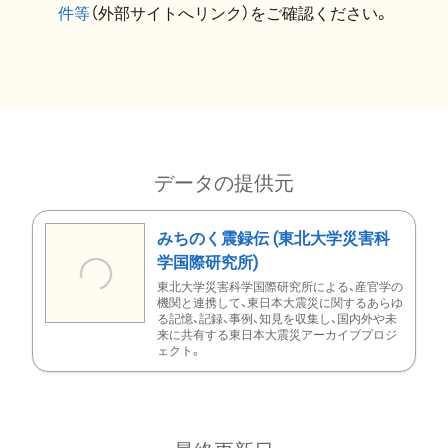
件等
（外部サイトへリンク）をご確認ください。
データの提供元
みちのく震録伝 (東北大学災害科
学国際研究所)
東北大学災害科学国際研究所による、産官学の
機関と連携して、東日本大震災に関するあらゆ
る記憶、記録、事例、知見を収集し、国内外や未
来に共有する東日本大震災アーカイブプロジ
ェクト。