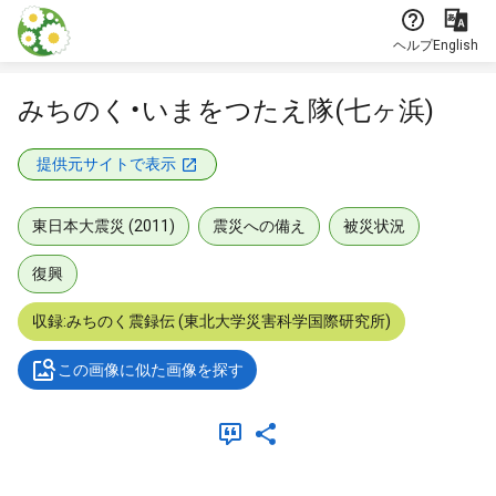
本文に飛ぶ
ヘルプ
English
みちのく・いまをつたえ隊(七ヶ浜)
提供元サイトで表示
東日本大震災 (2011)
震災への備え
被災状況
復興
収録:みちのく震録伝 (東北大学災害科学国際研究所)
この画像に似た画像を探す