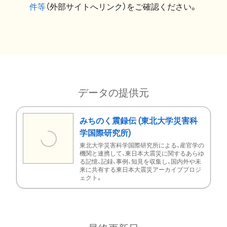
件等
（外部サイトへリンク）をご確認ください。
データの提供元
みちのく震録伝 (東北大学災害科
学国際研究所)
東北大学災害科学国際研究所による、産官学の
機関と連携して、東日本大震災に関するあらゆ
る記憶、記録、事例、知見を収集し、国内外や未
来に共有する東日本大震災アーカイブプロジ
ェクト。