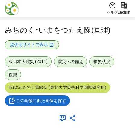
本文に飛ぶ
ヘルプ
English
みちのく・いまをつたえ隊(亘理)
提供元サイトで表示
東日本大震災 (2011)
震災への備え
被災状況
復興
収録:みちのく震録伝 (東北大学災害科学国際研究所)
この画像に似た画像を探す