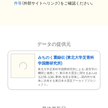
件等
（外部サイトへリンク）をご確認ください。
データの提供元
みちのく震録伝 (東北大学災害科
学国際研究所)
東北大学災害科学国際研究所による、産官学の
機関と連携して、東日本大震災に関するあらゆ
る記憶、記録、事例、知見を収集し、国内外や未
来に共有する東日本大震災アーカイブプロジ
ェクト。