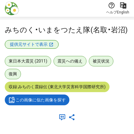
本文に飛ぶ
ヘルプ
English
みちのく・いまをつたえ隊(名取・岩沼)
提供元サイトで表示
東日本大震災 (2011)
震災への備え
被災状況
復興
収録:みちのく震録伝 (東北大学災害科学国際研究所)
この画像に似た画像を探す