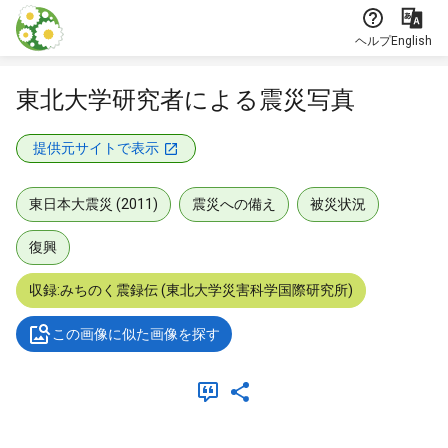
本文に飛ぶ
ヘルプ
English
東北大学研究者による震災写真
提供元サイトで表示
東日本大震災 (2011)
震災への備え
被災状況
復興
収録:みちのく震録伝 (東北大学災害科学国際研究所)
この画像に似た画像を探す