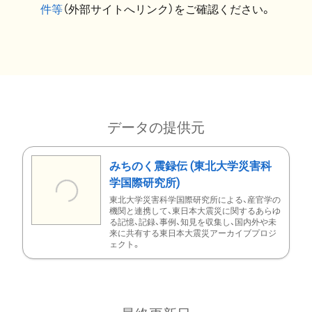
件等
（外部サイトへリンク）をご確認ください。
データの提供元
みちのく震録伝 (東北大学災害科
学国際研究所)
東北大学災害科学国際研究所による、産官学の
機関と連携して、東日本大震災に関するあらゆ
る記憶、記録、事例、知見を収集し、国内外や未
来に共有する東日本大震災アーカイブプロジ
ェクト。