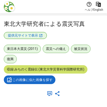
本文に飛ぶ
ヘルプ
English
東北大学研究者による震災写真
提供元サイトで表示
東日本大震災 (2011)
震災への備え
被災状況
復興
収録:みちのく震録伝 (東北大学災害科学国際研究所)
この画像に似た画像を探す