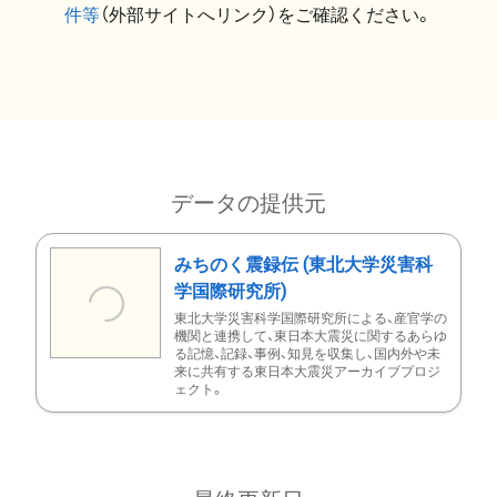
件等
（外部サイトへリンク）をご確認ください。
データの提供元
みちのく震録伝 (東北大学災害科
学国際研究所)
東北大学災害科学国際研究所による、産官学の
機関と連携して、東日本大震災に関するあらゆ
る記憶、記録、事例、知見を収集し、国内外や未
来に共有する東日本大震災アーカイブプロジ
ェクト。