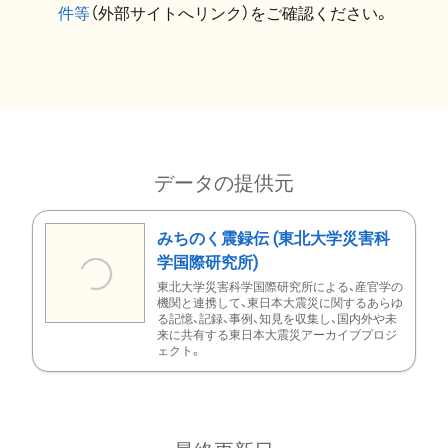
件等
（外部サイトへリンク）をご確認ください。
データの提供元
みちのく震録伝 (東北大学災害科
学国際研究所)
東北大学災害科学国際研究所による、産官学の
機関と連携して、東日本大震災に関するあらゆ
る記憶、記録、事例、知見を収集し、国内外や未
来に共有する東日本大震災アーカイブプロジ
ェクト。