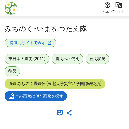
本文に飛ぶ
ヘルプ
English
みちのく・いまをつたえ隊
提供元サイトで表示
東日本大震災 (2011)
震災への備え
被災状況
復興
収録:みちのく震録伝 (東北大学災害科学国際研究所)
この画像に似た画像を探す