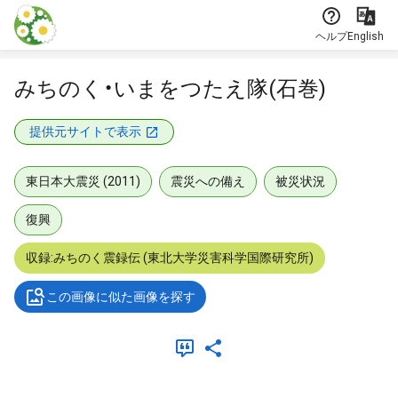
本文に飛ぶ
ヘルプ
English
みちのく・いまをつたえ隊(石巻)
提供元サイトで表示
東日本大震災 (2011)
震災への備え
被災状況
復興
収録:みちのく震録伝 (東北大学災害科学国際研究所)
この画像に似た画像を探す