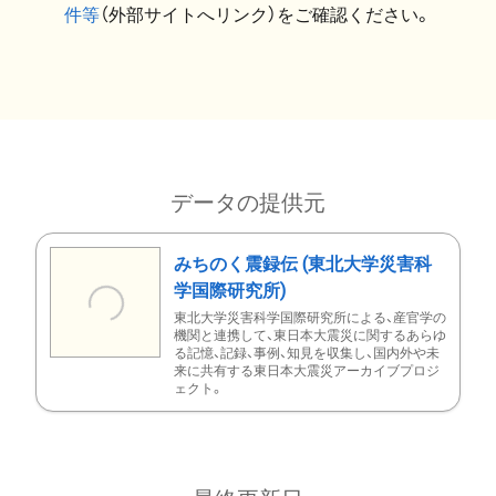
件等
（外部サイトへリンク）をご確認ください。
データの提供元
みちのく震録伝 (東北大学災害科
学国際研究所)
東北大学災害科学国際研究所による、産官学の
機関と連携して、東日本大震災に関するあらゆ
る記憶、記録、事例、知見を収集し、国内外や未
来に共有する東日本大震災アーカイブプロジ
ェクト。