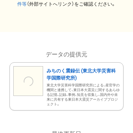
件等
（外部サイトへリンク）をご確認ください。
データの提供元
みちのく震録伝 (東北大学災害科
学国際研究所)
東北大学災害科学国際研究所による、産官学の
機関と連携して、東日本大震災に関するあらゆ
る記憶、記録、事例、知見を収集し、国内外や未
来に共有する東日本大震災アーカイブプロジ
ェクト。