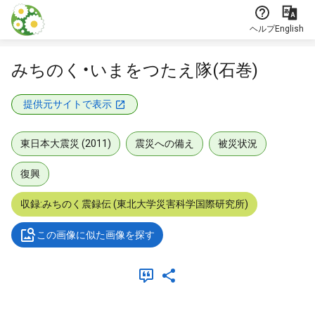
本文に飛ぶ
ヘルプ
English
みちのく・いまをつたえ隊(石巻)
提供元サイトで表示
東日本大震災 (2011)
震災への備え
被災状況
復興
収録:みちのく震録伝 (東北大学災害科学国際研究所)
この画像に似た画像を探す