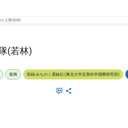
たえ隊(若林)
(若林)
復興
収録:みちのく震録伝 (東北大学災害科学国際研究所)