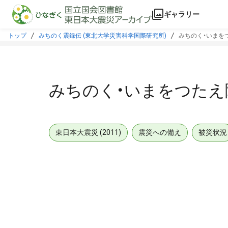
本文に飛ぶ
ギャラリー
トップ
みちのく震録伝 (東北大学災害科学国際研究所)
みちのく・いまをつ
みちのく・いまをつたえ隊
東日本大震災 (2011)
震災への備え
被災状況
メタデータ