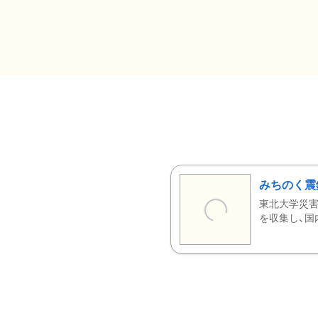
みちのく震
東北大学災害
を収集し、国