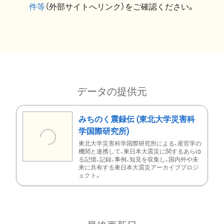
件等
（外部サイトへリンク）をご確認ください。
データの提供元
みちのく震録伝 (東北大学災害科
学国際研究所)
東北大学災害科学国際研究所による、産官学の
機関と連携して、東日本大震災に関するあらゆ
る記憶、記録、事例、知見を収集し、国内外や未
来に共有する東日本大震災アーカイブプロジ
ェクト。