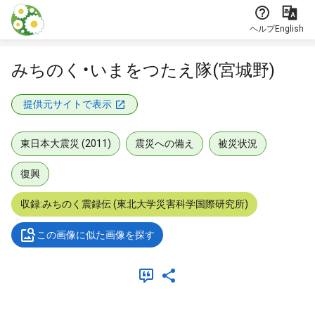
本文に飛ぶ
ヘルプ
English
みちのく・いまをつたえ隊(宮城野)
提供元サイトで表示
東日本大震災 (2011)
震災への備え
被災状況
復興
収録:みちのく震録伝 (東北大学災害科学国際研究所)
この画像に似た画像を探す