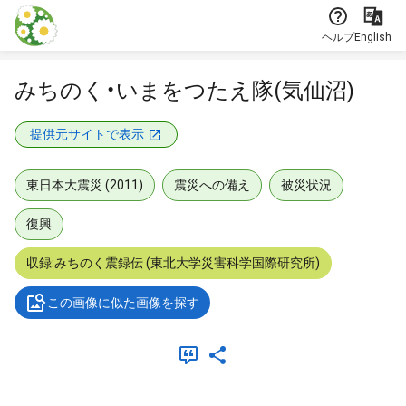
本文に飛ぶ
ヘルプ
English
みちのく・いまをつたえ隊(気仙沼)
提供元サイトで表示
東日本大震災 (2011)
震災への備え
被災状況
復興
収録:みちのく震録伝 (東北大学災害科学国際研究所)
この画像に似た画像を探す