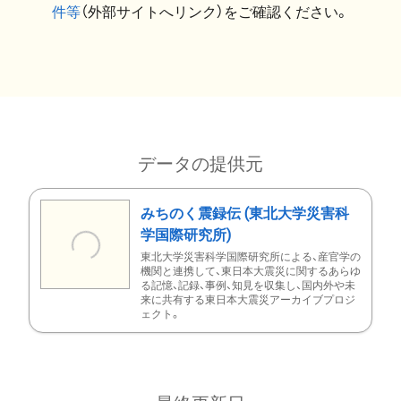
件等
（外部サイトへリンク）をご確認ください。
データの提供元
みちのく震録伝 (東北大学災害科
学国際研究所)
東北大学災害科学国際研究所による、産官学の
機関と連携して、東日本大震災に関するあらゆ
る記憶、記録、事例、知見を収集し、国内外や未
来に共有する東日本大震災アーカイブプロジ
ェクト。