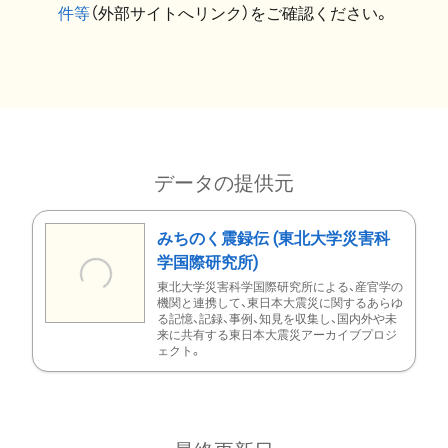
件等
（外部サイトへリンク）をご確認ください。
データの提供元
みちのく震録伝 (東北大学災害科
学国際研究所)
東北大学災害科学国際研究所による、産官学の
機関と連携して、東日本大震災に関するあらゆ
る記憶、記録、事例、知見を収集し、国内外や未
来に共有する東日本大震災アーカイブプロジ
ェクト。