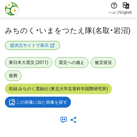
本文に飛ぶ
ヘルプ
English
みちのく・いまをつたえ隊(名取・岩沼)
提供元サイトで表示
東日本大震災 (2011)
震災への備え
被災状況
復興
収録:みちのく震録伝 (東北大学災害科学国際研究所)
この画像に似た画像を探す