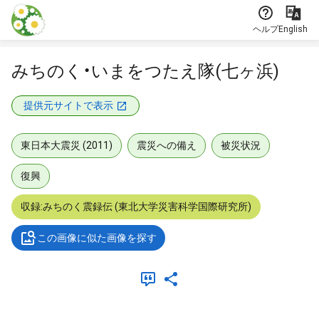
本文に飛ぶ
ヘルプ
English
みちのく・いまをつたえ隊(七ヶ浜)
提供元サイトで表示
東日本大震災 (2011)
震災への備え
被災状況
復興
収録:みちのく震録伝 (東北大学災害科学国際研究所)
この画像に似た画像を探す