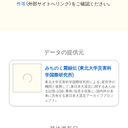
件等
（外部サイトへリンク）をご確認ください。
データの提供元
みちのく震録伝 (東北大学災害科
学国際研究所)
東北大学災害科学国際研究所による、産官学の
機関と連携して、東日本大震災に関するあらゆ
る記憶、記録、事例、知見を収集し、国内外や未
来に共有する東日本大震災アーカイブプロジ
ェクト。