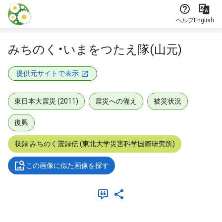
本文に飛ぶ
ヘルプ
English
みちのく・いまをつたえ隊(山元)
提供元サイトで表示
東日本大震災 (2011)
震災への備え
被災状況
復興
収録:みちのく震録伝 (東北大学災害科学国際研究所)
この画像に似た画像を探す