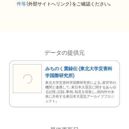
件等
（外部サイトへリンク）をご確認ください。
データの提供元
みちのく震録伝 (東北大学災害科
学国際研究所)
東北大学災害科学国際研究所による、産官学の
機関と連携して、東日本大震災に関するあらゆ
る記憶、記録、事例、知見を収集し、国内外や未
来に共有する東日本大震災アーカイブプロジ
ェクト。