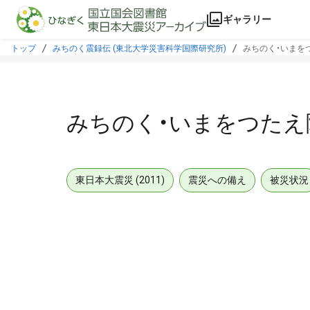
本文に飛ぶ
ギャラリー
トップ
みちのく震録伝 (東北大学災害科学国際研究所)
みちのく・いまをつ
みちのく・いまをつたえ隊
東日本大震災 (2011)
震災への備え
被災状況
メタデータ