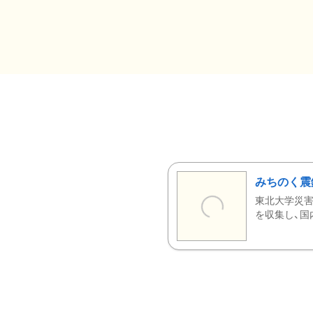
みちのく震
東北大学災害
を収集し、国