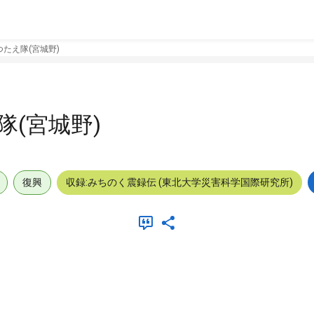
たえ隊(宮城野)
(宮城野)
復興
収録:みちのく震録伝 (東北大学災害科学国際研究所)