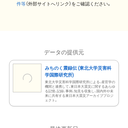
件等
（外部サイトへリンク）をご確認ください。
データの提供元
みちのく震録伝 (東北大学災害科
学国際研究所)
東北大学災害科学国際研究所による、産官学の
機関と連携して、東日本大震災に関するあらゆ
る記憶、記録、事例、知見を収集し、国内外や未
来に共有する東日本大震災アーカイブプロジ
ェクト。