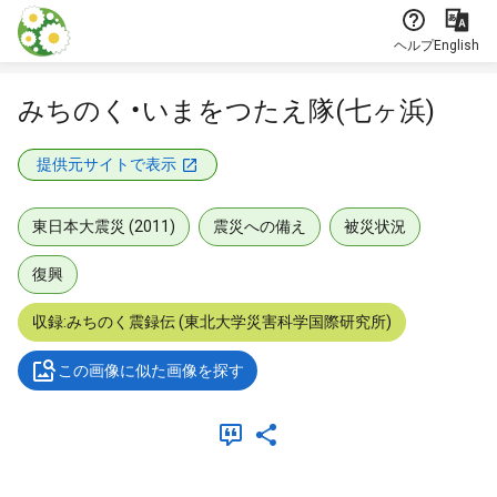
本文に飛ぶ
ヘルプ
English
みちのく・いまをつたえ隊(七ヶ浜)
提供元サイトで表示
東日本大震災 (2011)
震災への備え
被災状況
復興
収録:みちのく震録伝 (東北大学災害科学国際研究所)
この画像に似た画像を探す