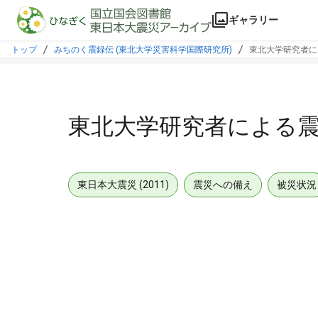
本文に飛ぶ
ギャラリー
トップ
みちのく震録伝 (東北大学災害科学国際研究所)
東北大学研究者に
東北大学研究者による
東日本大震災 (2011)
震災への備え
被災状況
メタデータ