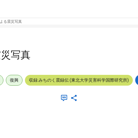
よる震災写真
震災写真
復興
収録:みちのく震録伝 (東北大学災害科学国際研究所)