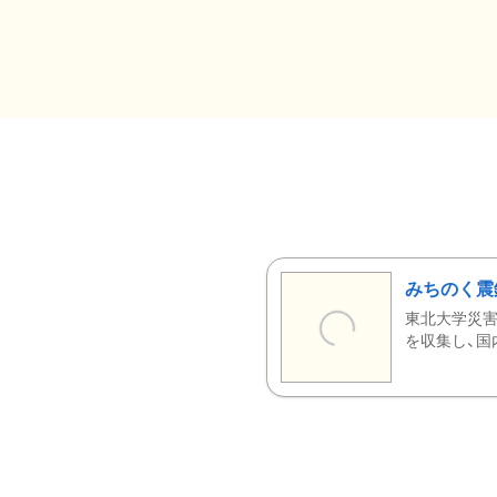
みちのく震
東北大学災害
を収集し、国