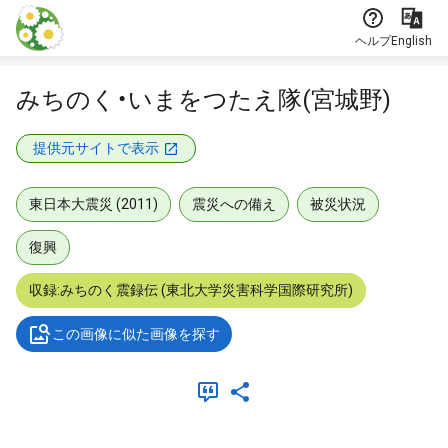
本文に飛ぶ
ヘルプ
English
みちのく・いまをつたえ隊(宮城野)
提供元サイトで表示
東日本大震災 (2011)
震災への備え
被災状況
復興
収録:みちのく震録伝 (東北大学災害科学国際研究所)
この画像に似た画像を探す