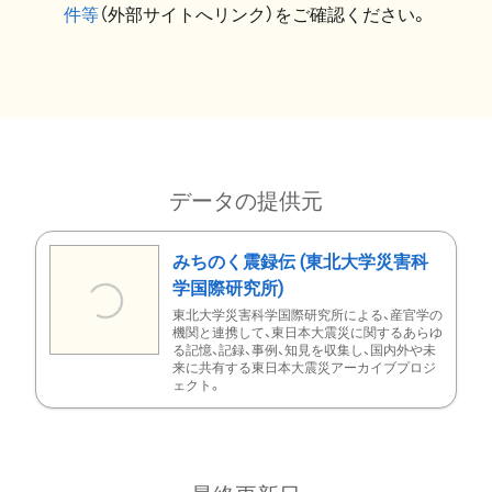
件等
（外部サイトへリンク）をご確認ください。
データの提供元
みちのく震録伝 (東北大学災害科
学国際研究所)
東北大学災害科学国際研究所による、産官学の
機関と連携して、東日本大震災に関するあらゆ
る記憶、記録、事例、知見を収集し、国内外や未
来に共有する東日本大震災アーカイブプロジ
ェクト。