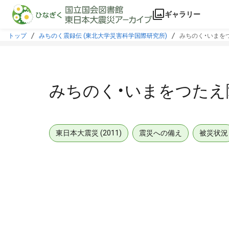
本文に飛ぶ
ギャラリー
トップ
みちのく震録伝 (東北大学災害科学国際研究所)
みちのく・いまを
みちのく・いまをつたえ
東日本大震災 (2011)
震災への備え
被災状況
メタデータ