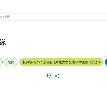
つたえ隊
隊
復興
収録:みちのく震録伝 (東北大学災害科学国際研究所)