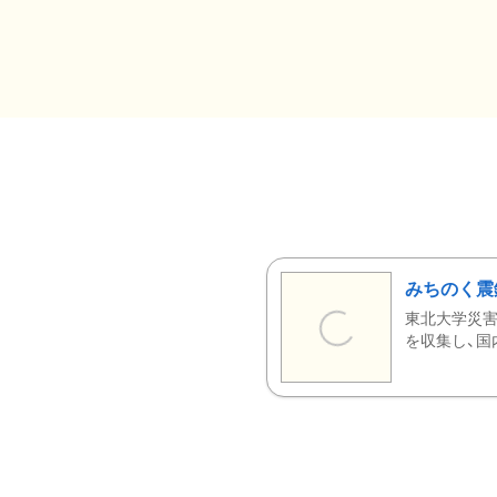
みちのく震
東北大学災害
を収集し、国