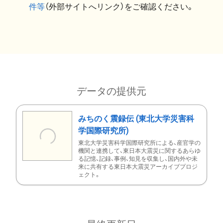
件等
（外部サイトへリンク）をご確認ください。
データの提供元
みちのく震録伝 (東北大学災害科
学国際研究所)
東北大学災害科学国際研究所による、産官学の
機関と連携して、東日本大震災に関するあらゆ
る記憶、記録、事例、知見を収集し、国内外や未
来に共有する東日本大震災アーカイブプロジ
ェクト。