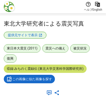
本文に飛ぶ
ヘルプ
English
東北大学研究者による震災写真
提供元サイトで表示
東日本大震災 (2011)
震災への備え
被災状況
復興
収録:みちのく震録伝 (東北大学災害科学国際研究所)
この画像に似た画像を探す