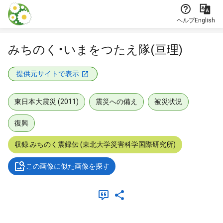
本文に飛ぶ
ヘルプ
English
みちのく・いまをつたえ隊(亘理)
提供元サイトで表示
東日本大震災 (2011)
震災への備え
被災状況
復興
収録:みちのく震録伝 (東北大学災害科学国際研究所)
この画像に似た画像を探す