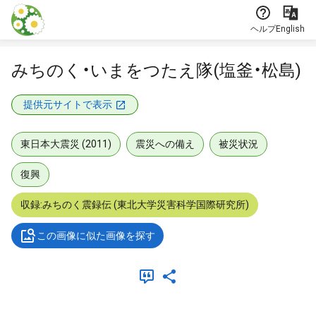
本文に飛ぶ
ヘルプ
English
みちのく・いまをつたえ隊(塩釜・松島)
提供元サイトで表示
東日本大震災 (2011)
震災への備え
被災状況
復興
収録:みちのく震録伝 (東北大学災害科学国際研究所)
この画像に似た画像を探す