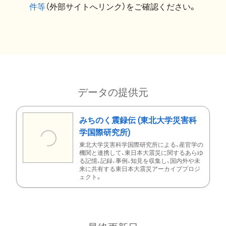
件等
（外部サイトへリンク）をご確認ください。
データの提供元
みちのく震録伝 (東北大学災害科
学国際研究所)
東北大学災害科学国際研究所による、産官学の
機関と連携して、東日本大震災に関するあらゆ
る記憶、記録、事例、知見を収集し、国内外や未
来に共有する東日本大震災アーカイブプロジ
ェクト。