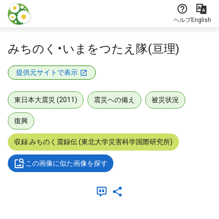
本文に飛ぶ
ヘルプ
English
みちのく・いまをつたえ隊(亘理)
提供元サイトで表示
東日本大震災 (2011)
震災への備え
被災状況
復興
収録:みちのく震録伝 (東北大学災害科学国際研究所)
この画像に似た画像を探す