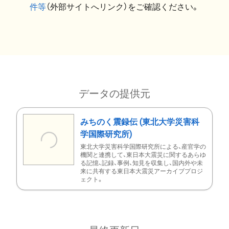
件等
（外部サイトへリンク）をご確認ください。
データの提供元
みちのく震録伝 (東北大学災害科
学国際研究所)
東北大学災害科学国際研究所による、産官学の
機関と連携して、東日本大震災に関するあらゆ
る記憶、記録、事例、知見を収集し、国内外や未
来に共有する東日本大震災アーカイブプロジ
ェクト。