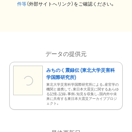
件等
（外部サイトへリンク）をご確認ください。
データの提供元
みちのく震録伝 (東北大学災害科
学国際研究所)
東北大学災害科学国際研究所による、産官学の
機関と連携して、東日本大震災に関するあらゆ
る記憶、記録、事例、知見を収集し、国内外や未
来に共有する東日本大震災アーカイブプロジ
ェクト。