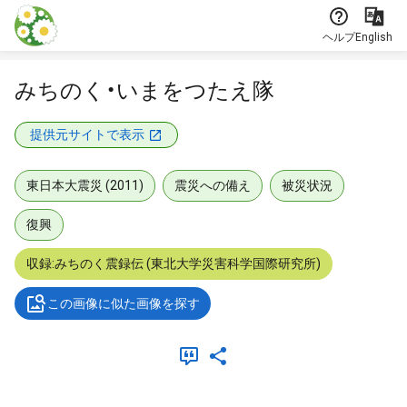
本文に飛ぶ
ヘルプ
English
みちのく・いまをつたえ隊
提供元サイトで表示
東日本大震災 (2011)
震災への備え
被災状況
復興
収録:みちのく震録伝 (東北大学災害科学国際研究所)
この画像に似た画像を探す