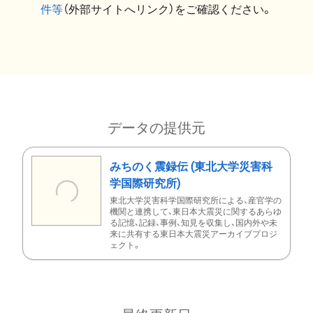
件等
（外部サイトへリンク）をご確認ください。
データの提供元
みちのく震録伝 (東北大学災害科
学国際研究所)
東北大学災害科学国際研究所による、産官学の
機関と連携して、東日本大震災に関するあらゆ
る記憶、記録、事例、知見を収集し、国内外や未
来に共有する東日本大震災アーカイブプロジ
ェクト。