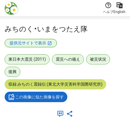
本文に飛ぶ
ヘルプ
English
みちのく・いまをつたえ隊
提供元サイトで表示
東日本大震災 (2011)
震災への備え
被災状況
復興
収録:みちのく震録伝 (東北大学災害科学国際研究所)
この画像に似た画像を探す