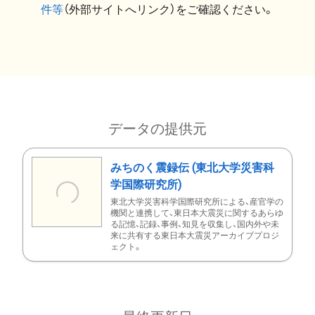
件等
（外部サイトへリンク）をご確認ください。
データの提供元
みちのく震録伝 (東北大学災害科
学国際研究所)
東北大学災害科学国際研究所による、産官学の
機関と連携して、東日本大震災に関するあらゆ
る記憶、記録、事例、知見を収集し、国内外や未
来に共有する東日本大震災アーカイブプロジ
ェクト。