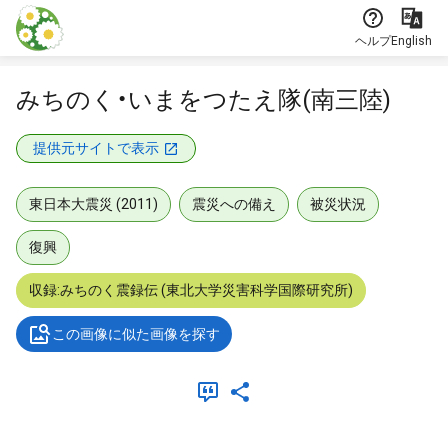
本文に飛ぶ
ヘルプ
English
みちのく・いまをつたえ隊(南三陸)
提供元サイトで表示
東日本大震災 (2011)
震災への備え
被災状況
復興
収録:みちのく震録伝 (東北大学災害科学国際研究所)
この画像に似た画像を探す