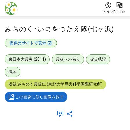
本文に飛ぶ
ヘルプ
English
みちのく・いまをつたえ隊(七ヶ浜)
提供元サイトで表示
東日本大震災 (2011)
震災への備え
被災状況
復興
収録:みちのく震録伝 (東北大学災害科学国際研究所)
この画像に似た画像を探す