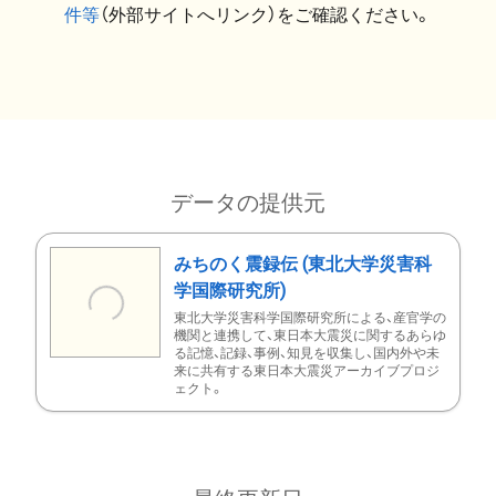
件等
（外部サイトへリンク）をご確認ください。
データの提供元
みちのく震録伝 (東北大学災害科
学国際研究所)
東北大学災害科学国際研究所による、産官学の
機関と連携して、東日本大震災に関するあらゆ
る記憶、記録、事例、知見を収集し、国内外や未
来に共有する東日本大震災アーカイブプロジ
ェクト。