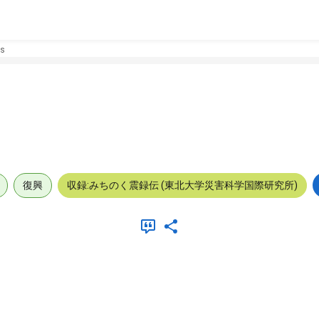
s
復興
収録:みちのく震録伝 (東北大学災害科学国際研究所)