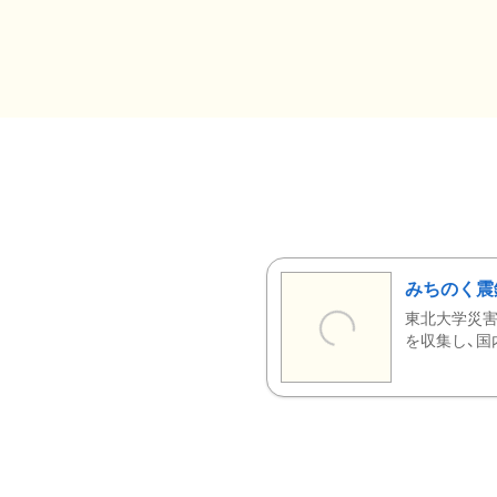
みちのく震
東北大学災害
を収集し、国