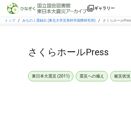
本文に飛ぶ
ギャラリー
トップ
みちのく震録伝 (東北大学災害科学国際研究所)
さくらホールPres
さくらホールPress
東日本大震災 (2011)
震災への備え
被災状況
メタデータ