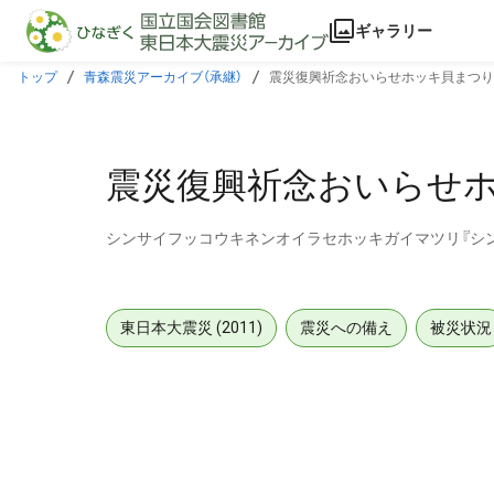
本文に飛ぶ
ギャラリー
トップ
青森震災アーカイブ（承継）
震災復興祈念おいらせホッキ貝まつり
震災復興祈念おいらせホ
シンサイフッコウキネンオイラセホッキガイマツリ『シ
東日本大震災 (2011)
震災への備え
被災状況