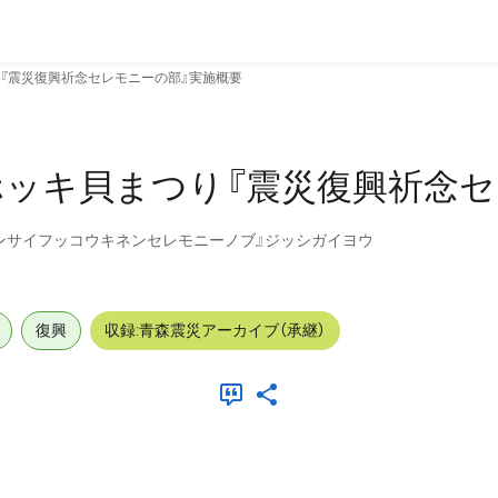
『震災復興祈念セレモニーの部』実施概要
ッキ貝まつり『震災復興祈念セ
ンサイフッコウキネンセレモニーノブ』ジッシガイヨウ
復興
収録:青森震災アーカイブ（承継）