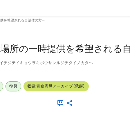
供を希望される自治体の方へ
難場所の一時提供を希望される
イチジテイキョウヲキボウサレルジチタイノカタヘ
復興
収録:青森震災アーカイブ（承継）