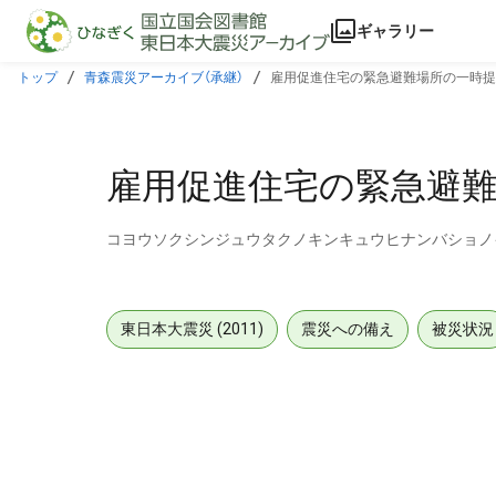
本文に飛ぶ
ギャラリー
トップ
青森震災アーカイブ（承継）
雇用促進住宅の緊急避難場所の一時提
雇用促進住宅の緊急避
コヨウソクシンジュウタクノキンキュウヒナンバショノ
東日本大震災 (2011)
震災への備え
被災状況