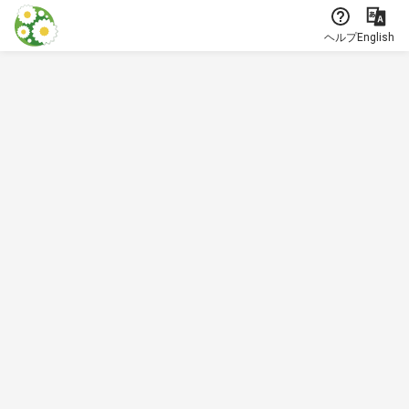
本文に飛ぶ
ヘルプ
English