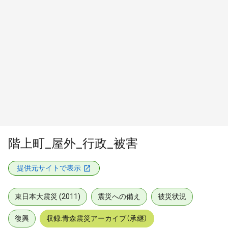
階上町_屋外_行政_被害
提供元サイトで表示
東日本大震災 (2011)
震災への備え
被災状況
復興
収録:青森震災アーカイブ（承継）