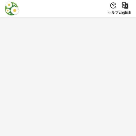
本文に飛ぶ
ヘルプ
English