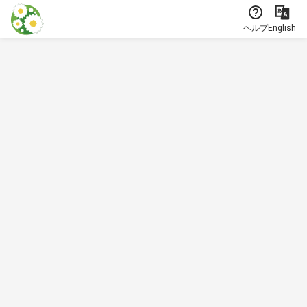
本文に飛ぶ
ヘルプ
English