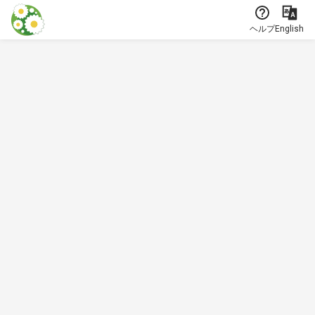
本文に飛ぶ
ヘルプ
English