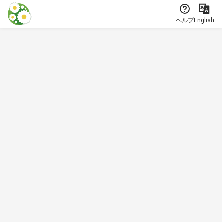
本文に飛ぶ
ヘルプ
English