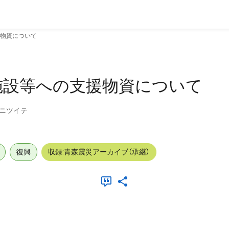
物資について
施設等への支援物資について
ニツイテ
復興
収録:青森震災アーカイブ（承継）