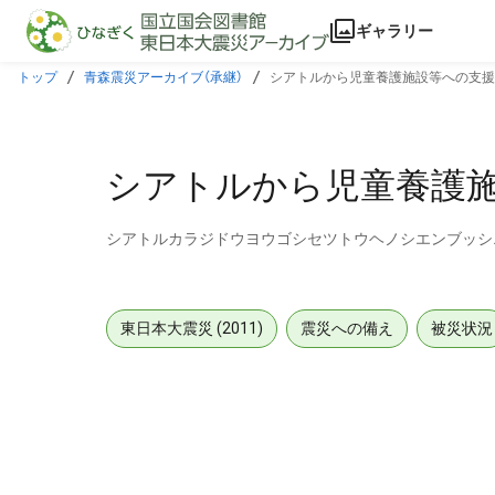
本文に飛ぶ
ギャラリー
トップ
青森震災アーカイブ（承継）
シアトルから児童養護施設等への支援
シアトルから児童養護
シアトルカラジドウヨウゴシセツトウヘノシエンブッシ
東日本大震災 (2011)
震災への備え
被災状況