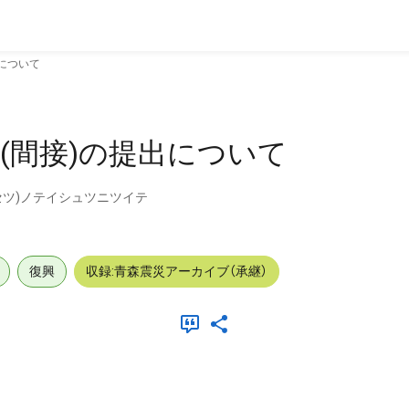
について
(間接)の提出について
ツ)ノテイシュツニツイテ
復興
収録:青森震災アーカイブ（承継）