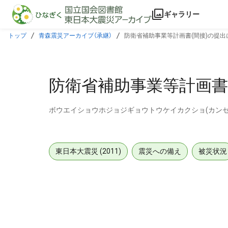
本文に飛ぶ
ギャラリー
トップ
青森震災アーカイブ（承継）
防衛省補助事業等計画書(間接)の提出
防衛省補助事業等計画書
ボウエイショウホジョジギョウトウケイカクショ(カンセ
東日本大震災 (2011)
震災への備え
被災状況