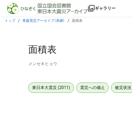
本文に飛ぶ
ギャラリー
トップ
青森震災アーカイブ（承継）
面積表
面積表
メンセキヒョウ
東日本大震災 (2011)
震災への備え
被災状況