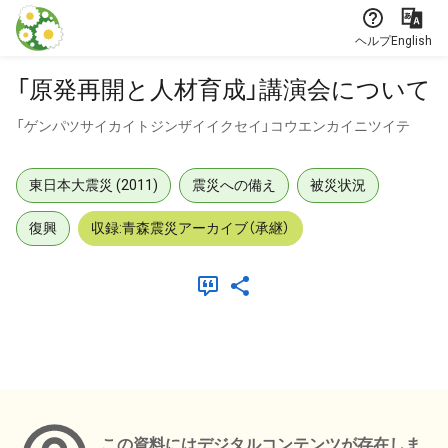
本文に飛ぶ
ヘルプ
English
「原発再開と人材育成」講演会について
「ゲンパツサイカイトジンザイイクセイ」コウエンカイニツイテ
東日本大震災 (2011)
震災への備え
被災状況
復興
収録:青森震災アーカイブ（承継）
メタデータ
この資料にはデジタルコンテンツが存在しま