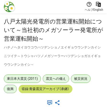
本文に飛ぶ
ヘルプ
English
八戸太陽光発電所の営業運転開始につ
いて～当社初のメガソーラー発電所が
営業運転開始～
ハチノヘタイヨウコウハツデンショノエイギョウウンテンカイシ
ニツイテ～トウシャハツノメガソーラーハツデンショガエイギョ
ウウンテンカイシ～
東日本大震災 (2011)
震災への備え
被災状況
復興
収録:青森震災アーカイブ（承継）