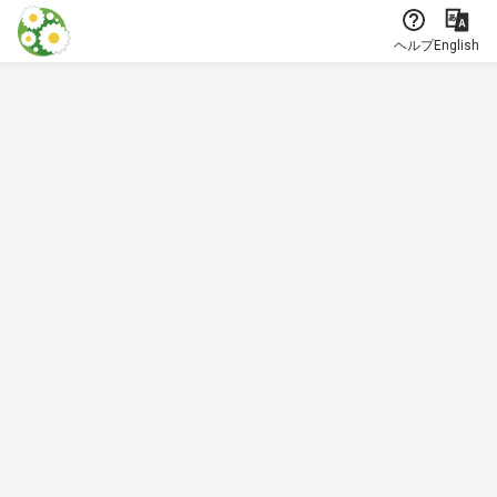
本文に飛ぶ
ヘルプ
English