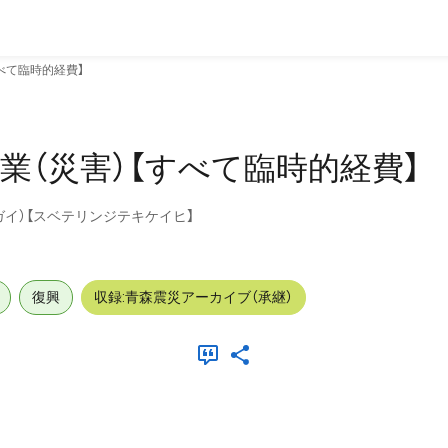
べて臨時的経費】
業（災害）【すべて臨時的経費】
イ）【スベテリンジテキケイヒ】
復興
収録:青森震災アーカイブ（承継）