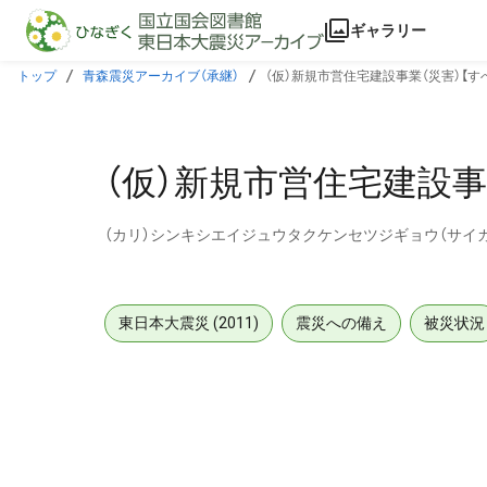
本文に飛ぶ
ギャラリー
トップ
青森震災アーカイブ（承継）
（仮）新規市営住宅建設事業（災害）【す
（仮）新規市営住宅建設事
（カリ）シンキシエイジュウタクケンセツジギョウ（サイガ
東日本大震災 (2011)
震災への備え
被災状況