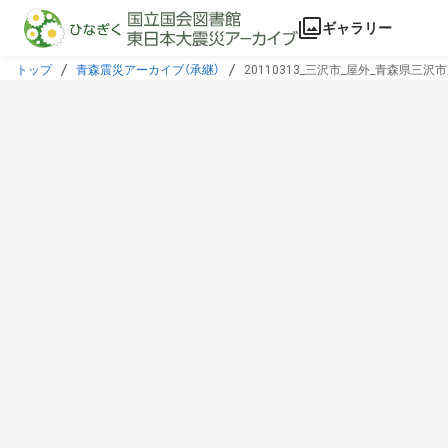
本文に飛ぶ
ギャラリー
トップ
青森震災アーカイブ（承継）
20110313_三沢市_屋外_青森県三沢