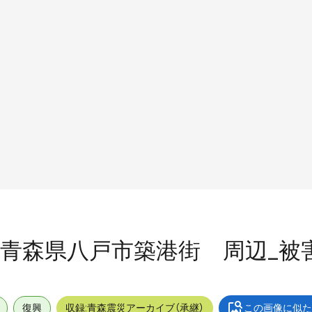
屋外_青森県八戸市築港街 周辺_被
復興
収録:青森震災アーカイブ（承継）
この画像に似た