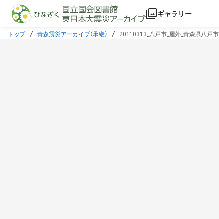
本文に飛ぶ
ギャラリー
トップ
青森震災アーカイブ（承継）
20110313_八戸市_屋外_青森県八